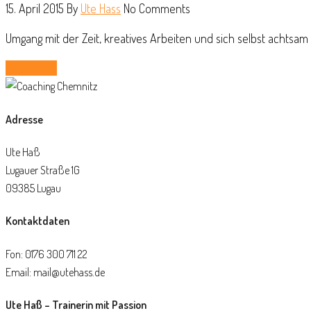
15. April 2015
By
Ute Hass
No Comments
Umgang mit der Zeit, kreatives Arbeiten und sich selbst achtsam 
Read More
Adresse
Ute Haß
Lugauer Straße 1G
09385 Lugau
Kontaktdaten
Fon: 0176 300 711 22
Email: mail@utehass.de
Ute Haß – Trainerin mit Passion