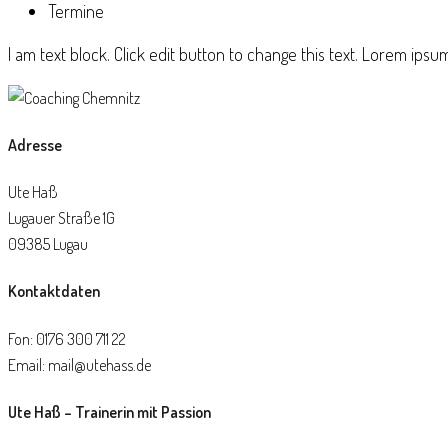
Termine
I am text block. Click edit button to change this text. Lorem ipsum 
Adresse
Ute Haß
Lugauer Straße 1G
09385 Lugau
Kontaktdaten
Fon: 0176 300 711 22
Email: mail@utehass.de
Ute Haß – Trainerin mit Passion